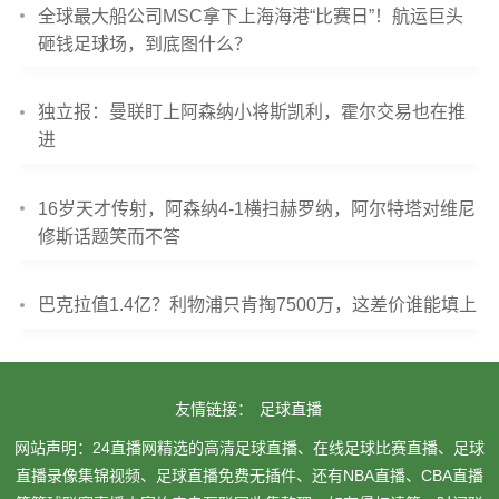
全球最大船公司MSC拿下上海海港“比赛日”！航运巨头
砸钱足球场，到底图什么？
独立报：曼联盯上阿森纳小将斯凯利，霍尔交易也在推
进
16岁天才传射，阿森纳4-1横扫赫罗纳，阿尔特塔对维尼
修斯话题笑而不答
巴克拉值1.4亿？利物浦只肯掏7500万，这差价谁能填上
友情链接：
足球直播
网站声明：24直播网精选的高清足球直播、在线足球比赛直播、足球
直播录像集锦视频、足球直播免费无插件、还有NBA直播、CBA直播