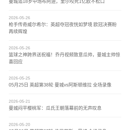
曼城追18岁中场布阿迪，里尔咬死1亿欧不松口
2026-05-26
枪手传奇威尔希尔：英超夺冠夜恍如梦境 欧冠决赛盼
再续辉煌
2026-05-26
篮球之神跨界送祝福！乔丹视频致意瓜帅，曼城主帅惊
喜回应
2026-05-25
05月25日 英超第38轮 曼城vs阿斯顿维拉 全场录像
2026-05-21
曼城闷平樱桃军：瓜氏王朝落幕前的无声叹息
2026-05-20