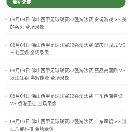
最新录像
08月04日 佛山西甲足球联赛32强淘汰赛 贪玩游戏 VS 美
的薪火 全场录像
08月04日 佛山西甲足球联赛32强淘汰赛 肇庆恒骏成 VS
三七互娱 全场录像
08月04日 佛山西甲足球联赛32强淘汰赛 藝品高國際 VS
湛江狂狼·粵辉能源 全场录像
08月04日 佛山西甲足球联赛32强淘汰赛 广东西南建设
VS 香港圣徒 全场录像
08月03日 佛山西甲足球联赛32强淘汰赛 广东凤铝 VS 湛
江八部科技 全场录像