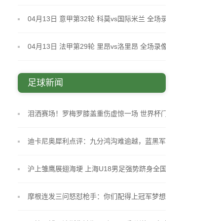
全场录像
04月13日 意甲第32轮 科莫vs国际米兰 全场录像
04月13日 法甲第29轮 里昂vs洛里昂 全场录像
足球新闻
泪洒赛场！罗梅罗膝盖重伤虚惊一场 世界杯门票稳
了？
迪卡尼奥犀利点评：九分鸿沟难逾越，蓝黑军团已触
摸奖杯
沪上雏鹰展翅海埂 上海U18男足强势跻身全国八强
摩根连发三问怒怼枪手：你们配得上冠军梦想吗？