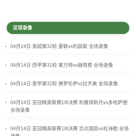
足球录像
04月14日 英超第32轮 曼联vs利兹联 全场录像
04月14日 西甲第31轮 莱万特vs赫塔费 全场录像
04月14日 意甲第32轮 佛罗伦萨vs拉齐奥 全场录像
04月14日 亚冠精英联赛1/8决赛 利雅得新月vs多哈萨德
全场录像
04月14日 亚冠精英联赛1/8决赛 吉达国民vs杜海勒 全场