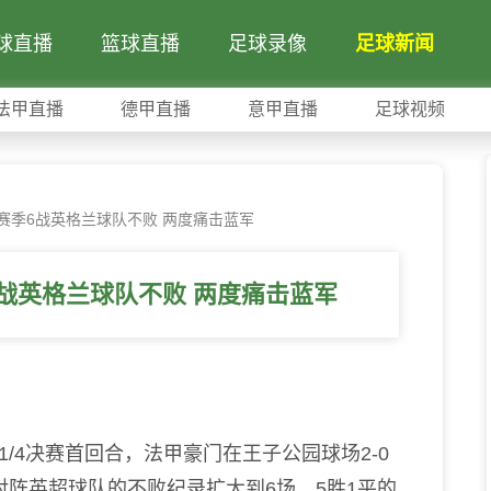
球直播
篮球直播
足球录像
足球新闻
法甲直播
德甲直播
意甲直播
足球视频
赛季6战英格兰球队不败 两度痛击蓝军
战英格兰球队不败 两度痛击蓝军
4决赛首回合，法甲豪门在王子公园球场2-0
阵英超球队的不败纪录扩大到6场。5胜1平的