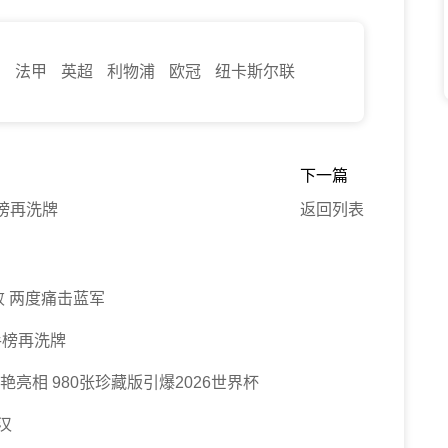
刺
法甲
英超
利物浦
欧冠
纽卡斯尔联
下一篇
榜再洗牌
返回列表
 两度痛击蓝军
手榜再洗牌
亮相 980张珍藏版引爆2026世界杯
汉