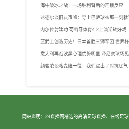
海牛破冰之战：一场胜利背后的连锁反应
达德尔谈旧友遭嘘：穿上巴萨球衣那一刻就
内尔传射建功 葡萄牙体育4-2上演逆转好戏
蓝武士创造历史！日本首胜三狮军团 世界
意大利再战波黑心理优势明显 泽尼察球场
颜骏凌谈喀麦隆一役：我们踢出了对抗底气
网站声明：24直播网精选的高清足球直播、在线足球