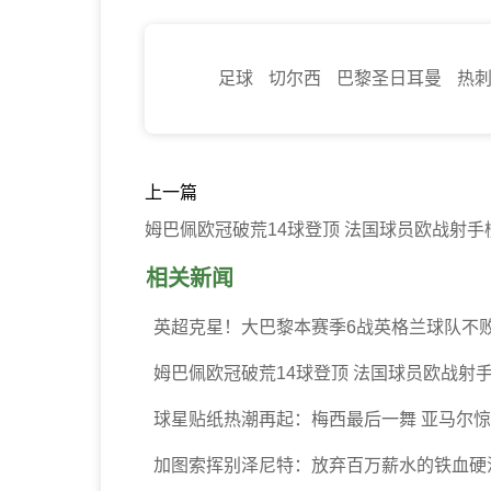
足球
切尔西
巴黎圣日耳曼
热
上一篇
姆巴佩欧冠破荒14球登顶 法国球员欧战射手
相关新闻
英超克星！大巴黎本赛季6战英格兰球队不败
姆巴佩欧冠破荒14球登顶 法国球员欧战射
球星贴纸热潮再起：梅西最后一舞 亚马尔惊艳
加图索挥别泽尼特：放弃百万薪水的铁血硬