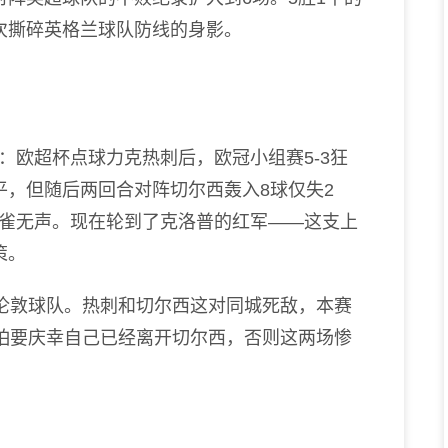
次撕碎英格兰球队防线的身影。
欧超杯点球力克热刺后，欧冠小组赛5-3狂
平，但随后两回合对阵切尔西轰入8球仅失2
鸦雀无声。现在轮到了克洛普的红军——这支上
策。
伦敦球队。热刺和切尔西这对同城死敌，本赛
恐怕要庆幸自己已经离开切尔西，否则这两场惨