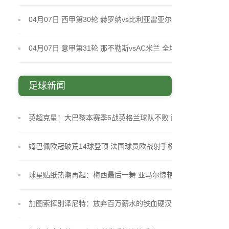
黑 全场录像
04月07日 西甲第30轮 赫罗纳vs比利亚雷亚尔 全场录
像
04月07日 意甲第31轮 那不勒斯vsAC米兰 全场录像
足球新闻
英超克星！大巴黎本赛季6战英格兰球队不败 两度痛
击蓝军
姆巴佩欧冠破荒14球登顶 法国球员欧战射手榜再洗牌
球星贴纸热潮再起：梅西最后一舞 亚马尔惊艳亮相
980张珍藏版引爆2026世界杯
加图索挥别泽尼特：放弃百万薪水的铁血硬汉