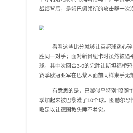
战绩背后，是姆巴佩领衔的攻击群一次
看看这些比分就够让英超球迷心碎：
胜同一对手；面对新贵纽卡时虽然被逼
球，其中次回合3-0的完胜让斯坦福桥
赛季欧冠亚军在巴黎人面前同样束手无
有意思的是，巴黎似乎特别"照顾"
季加起来被巴黎灌了10个球。图赫尔
败足以让德国教头睡不着觉。