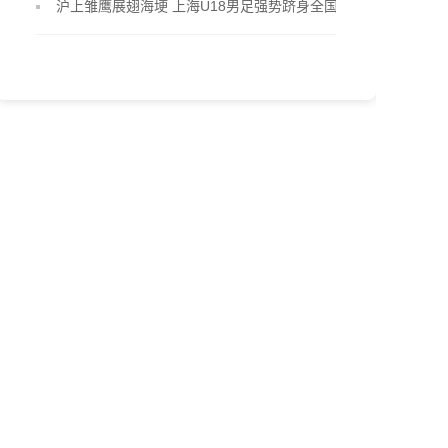
沪上雏鹰展翅海埂 上海U18男足强势跻身全国八强