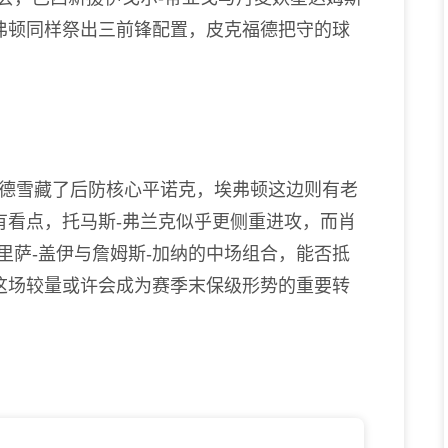
弗顿同样祭出三前锋配置，皮克福德把守的球
雪藏了后防核心平诺克，埃弗顿这边则有老
有看点，托马斯-弗兰克似乎更侧重进攻，而肖
里萨-盖伊与詹姆斯-加纳的中场组合，能否抵
这场较量或许会成为赛季末保级形势的重要转