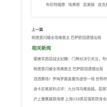
布伦特福德
埃弗顿
凯莱赫
皮克
上一篇
佩德里闪耀全场难救主 巴萨欧冠遗憾出局
相关新闻
蜜蜂军团迎战太妃糖：门神对决引关注，布
佩德里闪耀全场难救主 巴萨欧冠遗憾出局
泪洒赛场！罗梅罗膝盖重伤虚惊一场 世界
迪卡尼奥犀利点评：九分鸿沟难逾越，蓝黑
沪上雏鹰展翅海埂 上海U18男足强势跻身