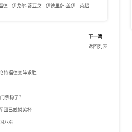
福德
伊戈尔-蒂亚戈
伊德里萨-盖伊
英超
下一篇
返回列表
伦特福德变阵求胜
杯门票稳了？
军团已触摸奖杯
全国八强