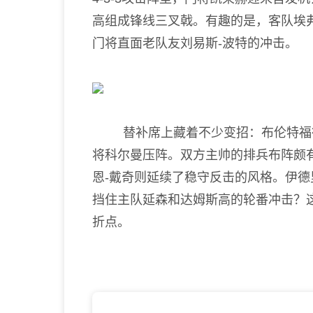
高组成锋线三叉戟。有趣的是，客队埃
门将直面老队友刘易斯-波特的冲击。
替补席上藏着不少变招：布伦特福德
将科尔曼压阵。双方主帅的排兵布阵颇
恩-戴奇则延续了稳守反击的风格。伊德
挡住主队延森和达姆斯高的轮番冲击？
折点。