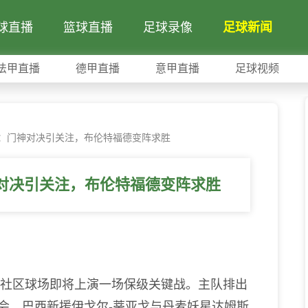
球直播
篮球直播
足球录像
足球新闻
法甲直播
德甲直播
意甲直播
足球视频
：门神对决引关注，布伦特福德变阵求胜
对决引关注，布伦特福德变阵求胜
社区球场即将上演一场保级关键战。主队排出
机会，巴西新援伊戈尔-蒂亚戈与丹麦妖星达姆斯