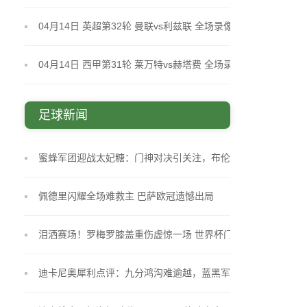
拜国民 全场录像
04月14日 英超第32轮 曼联vs利兹联 全场录像
04月14日 西甲第31轮 莱万特vs赫塔费 全场录像
足球新闻
蜜蜂军团迎战太妃糖：门神对决引关注，布伦特福德
变阵求胜
佩德里闪耀全场难救主 巴萨欧冠遗憾出局
泪洒赛场！罗梅罗膝盖重伤虚惊一场 世界杯门票稳
了？
迪卡尼奥犀利点评：九分鸿沟难逾越，蓝黑军团已触
摸奖杯