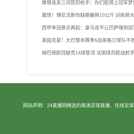
摩根连发三问怒怼枪手：你们配得上冠军梦
震惊！博尼法斯伤缺期暴胖10公斤 训练照
西甲争冠悬念再起：皇马连平让巴萨嗅到冠
英超克星！大巴黎本赛季6战英格兰球队不败
姆巴佩欧冠破荒14球登顶 法国球员欧战射
网站声明：24直播网精选的高清足球直播、在线足球